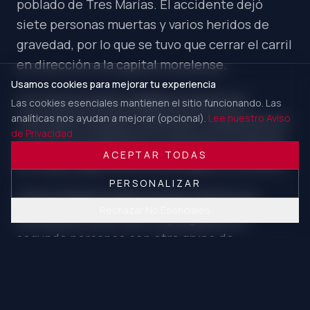
poblado de Tres Marías. El accidente dejó
siete personas muertas y varios heridos de
gravedad, por lo que se tuvo que cerrar el carril
en dirección a la capital morelense.
Usamos cookies para mejorar tu experiencia
Los motociclistas viajaban a exceso de
Las cookies esenciales mantienen el sitio funcionando. Las
analíticas nos ayudan a mejorar (opcional).
Lee nuestro Aviso
velocidad “echando carreritas”, lo que provocó
de Privacidad
un primer accidente en contra de un vehículo
ACEPTAR TODAS
de carga, según datos de testigos a la fiscalía.
PERSONALIZAR
Tras el impacto hubo un paro total en los
Rechazar No Esenciales
carriles de norte a sur, lo que generó un
segundo percance con otro grupo de
motociclistas, y metros atrás un tercer evento
en donde una motocicleta se impactó contra
una camioneta.