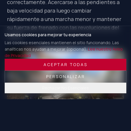
correctamente. Acercarse a las pendientes a
baja velocidad para luego cambiar
rápidamente a una marcha menor y mantener
su fuerza de frenado con las revoluciones del
Usamos cookies para mejorar tu experiencia
motor.
Las cookies esenciales mantienen el sitio funcionando. Las
analíticas nos ayudan a mejorar (opcional).
Lee nuestro Aviso
de Privacidad
ACEPTAR TODAS
PERSONALIZAR
Rechazar No Esenciales
Tráiler sin frenos provoca fuerte carambola en la México -