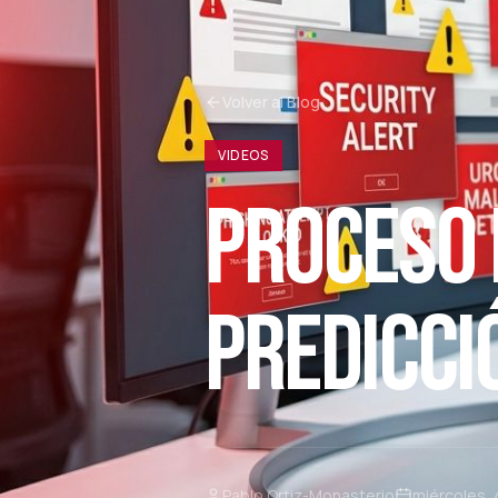
Volver al Blog
VIDEOS
PROCESO 
PREDICCIÓ
Pablo Ortiz-Monasterio
miércoles,