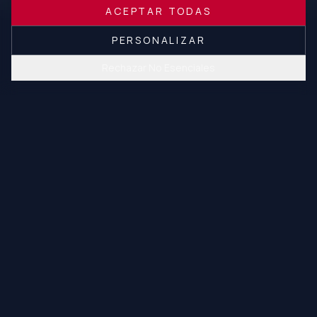
ACEPTAR TODAS
PERSONALIZAR
Rechazar No Esenciales
¿LISTO PARA
ELEVAR
TUS
HABILIDADES?
Únete a miles de profesionales de seguridad que han
transformado sus capacidades.
BUSCAR CURSOS CERCA DE TI