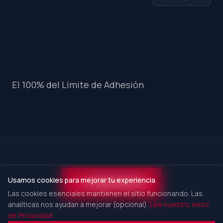
El 100% del Límite de Adhesión
Usamos cookies para mejorar tu experiencia
VER MÁS ARTÍCULOS
Las cookies esenciales mantienen el sitio funcionando. Las
analíticas nos ayudan a mejorar (opcional).
Lee nuestro Aviso
de Privacidad